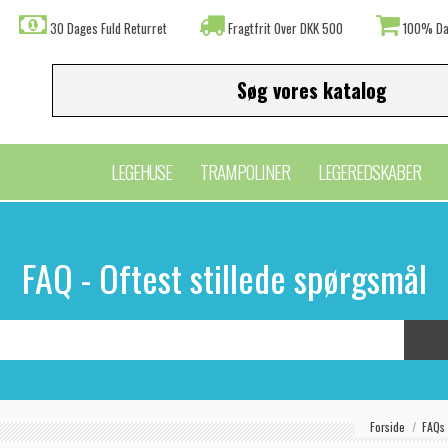
30 Dages Fuld Returret
Fragtfrit Over DKK 500
100% Da
LEGEHUSE
TRAMPOLINER
LEGEREDSKABER
FAQ - Oftest stillede spørgsmål
Forside
FAQs