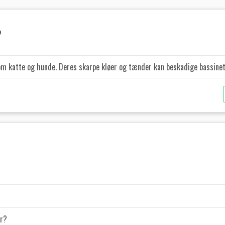
?
om katte og hunde.
Deres skarpe kløer og tænder kan beskadige bassinet
or?