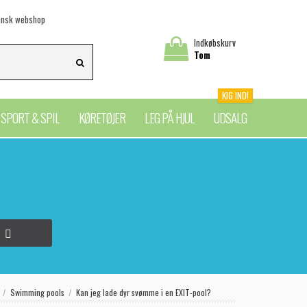
nsk webshop
Indkøbskurv
Tom
KIG IND!
SPORT & SPIL
KØRETØJER
LEG PÅ HJUL
UDSALG
Swimming pools
Kan jeg lade dyr svømme i en EXIT-pool?