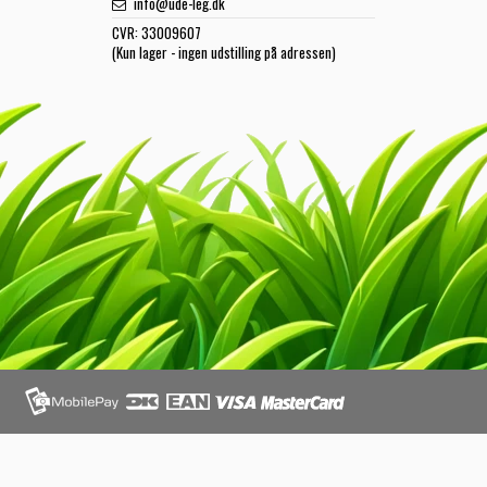
info@ude-leg.dk
CVR:
33009607
(Kun lager - ingen udstilling på adressen)