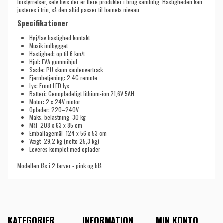
forstyrrelser, selv hvis der er flere produkter i brug samtidig. Hastigheden kan
justeres i trin, så den altid passer til barnets niveau.
Specifikationer
Høj/lav hastighed kontakt
Musik indbygget
Hastighed: op til 6 km/t
Hjul: EVA gummihjul
Sæde: PU skum sædeovertræk
Fjernbetjening: 2.4G remote
Lys: Front LED lys
Batteri: Genopladeligt lithium-ion 21,6V 5AH
Motor: 2 x 24V motor
Oplader: 220–240V
Maks. belastning: 30 kg
Mål: 208 x 63 x 85 cm
Emballagemål: 124 x 56 x 53 cm
Vægt: 29,2 kg (netto 25,3 kg)
Leveres komplet med oplader
Modellen fås i 2 farver - pink og blå
KATEGORIER
INFORMATION
MIN KONTO