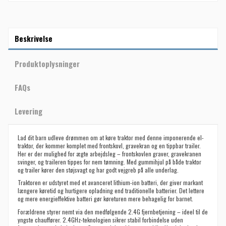
Beskrivelse
Produktoplysninger
FAQs
Levering
Lad dit barn udleve drømmen om at køre traktor med denne imponerende el-
traktor, der kommer komplet med frontskovl, gravekran og en tippbar trailer.
Her er der mulighed for ægte arbejdsleg – frontskovlen graver, gravekranen
svinger, og traileren tippes for nem tømning. Med gummihjul på både traktor
og trailer kører den støjsvagt og har godt vejgreb på alle underlag.
Traktoren er udstyret med et avanceret lithium-ion batteri, der giver markant
længere køretid og hurtigere opladning end traditionelle batterier. Det lettere
og mere energieffektive batteri gør køreturen mere behagelig for barnet.
Forældrene styrer nemt via den medfølgende 2.4G fjernbetjening – ideel til de
yngste chauffører. 2.4GHz-teknologien sikrer stabil forbindelse uden