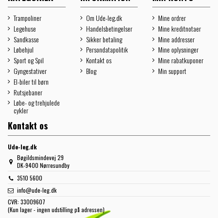
Trampoliner
Om Ude-leg.dk
Mine ordrer
Legehuse
Handelsbetingelser
Mine kreditnotaer
Sandkasse
Sikker betaling
Mine addresser
Løbehjul
Persondatapolitik
Mine oplysninger
Sport og Spil
Kontakt os
Mine rabatkuponer
Gyngestativer
Blog
Min support
El-biler til børn
Rutsjebaner
Løbe- og trehjulede
cykler
Kontakt os
Ude-leg.dk
Bøgildsmindevej 29
DK-9400 Nørresundby
3510 5600
info@ude-leg.dk
CVR:
33009607
(Kun lager - ingen udstilling på adressen)