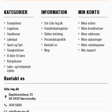
KATEGORIER
INFORMATION
MIN KONTO
Trampoliner
Om Ude-leg.dk
Mine ordrer
Legehuse
Handelsbetingelser
Mine kreditnotaer
Sandkasse
Sikker betaling
Mine addresser
Løbehjul
Persondatapolitik
Mine oplysninger
Sport og Spil
Kontakt os
Mine rabatkuponer
Gyngestativer
Blog
Min support
El-biler til børn
Rutsjebaner
Løbe- og trehjulede
cykler
Kontakt os
Ude-leg.dk
Bøgildsmindevej 29
DK-9400 Nørresundby
3510 5600
info@ude-leg.dk