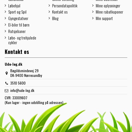
Løbehjul
Persondatapolitik
Mine oplysninger
Sport og Spil
Kontakt os
Mine rabatkuponer
Gyngestativer
Blog
Min support
El-biler til børn
Rutsjebaner
Løbe- og trehjulede
cykler
Kontakt os
Ude-leg.dk
Bøgildsmindevej 29
DK-9400 Nørresundby
3510 5600
info@ude-leg.dk
CVR:
33009607
(Kun lager - ingen udstilling på adressen)