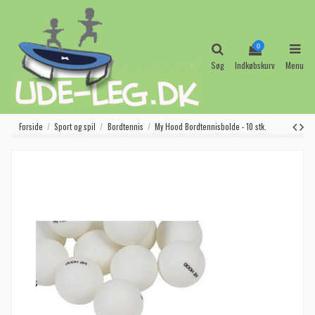
0
Søg
Indkøbskurv
Menu
Forside
Sport og spil
Bordtennis
My Hood Bordtennisbolde - 10 stk.