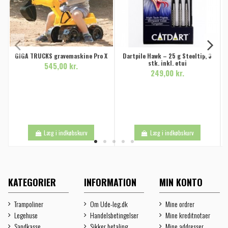
GIGA TRUCKS gravemaskine Pro X
Dartpile Hawk – 25 g Steeltip, 3
stk. inkl. etui
545,00 kr.
249,00 kr.
Læg i indkøbskurv
Læg i indkøbskurv
KATEGORIER
INFORMATION
MIN KONTO
Trampoliner
Om Ude-leg.dk
Mine ordrer
Legehuse
Handelsbetingelser
Mine kreditnotaer
Sandkasse
Sikker betaling
Mine addresser