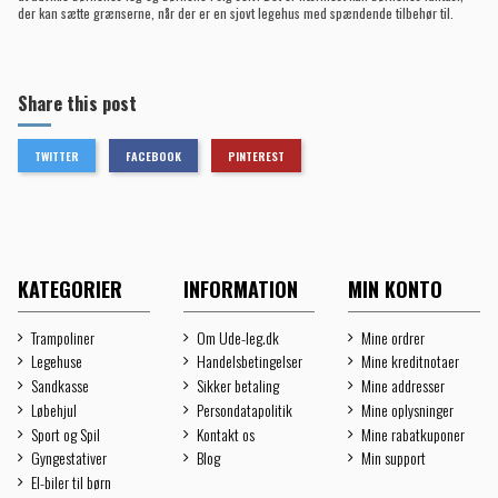
der kan sætte grænserne, når der er en sjovt legehus med spændende tilbehør til.
Share this post
TWITTER
FACEBOOK
PINTEREST
KATEGORIER
INFORMATION
MIN KONTO
Trampoliner
Om Ude-leg.dk
Mine ordrer
Legehuse
Handelsbetingelser
Mine kreditnotaer
Sandkasse
Sikker betaling
Mine addresser
Løbehjul
Persondatapolitik
Mine oplysninger
Sport og Spil
Kontakt os
Mine rabatkuponer
Gyngestativer
Blog
Min support
El-biler til børn