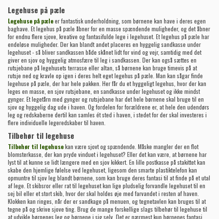
Legehuse på pæle
Legehuse på pæle
er fantastisk underholdning, som børnene kan have i deres egen
baghave. Et legehus på pæle åbner for en masse spændende muligheder, og det åbner
for endnu flere sjove, kreative og fantasifulde lege i legehuset. Et legehus på pæle har
endeløse muligheder. Der kan blandt andet placeres en hyggelig sandkasse under
legehuset - så bliver sandkassen både skånet lidt for vind og vejr, samtidig med det
giver en sjov og hyggelig atmosfære til leg i sandkassen. Der kan også sættes en
rutsjebane på legehusets terrasse eller altan, så børnene kan bruge timevis på at
rutsje ned og kravle op igen i deres helt eget legehus på pæle. Man kan sågar finde
legehuse på pæle, der har hele pakken. Her får du et hyggeligt legehus, hvor der kan
leges en masse, en sjov rutsjebane, en sandkasse under legehuset og ikke mindst
gynger. Et legetårn med gynger og rutsjebane har det hele børnene skal bruge til en
sjov og hyggelig dag ude i haven. Og fordelen for forældrene er, at hele den udendørs
leg og redskaberne dertil kan samles ét sted i haven, i stedet for der skal investeres i
flere individuelle legeredskaber til haven.
Tilbehør til legehuse
Tilbehør til legehuse
kan være sjovt og spændende. Måske mangler der en flot
blomsterkasse, der kan pryde vinduet i legehuset? Eller det kan være, at børnene har
lyst til at kunne se lidt længere med en sjov kikkert. En lille postkasse på stakittet kan
skabe den hjemlige følelse ved legehuset, ligesom den smarte plastiktelefon kan
opmuntre til sjov leg blandt børnene, som kan bruge deres fantasi til at finde på et utal
af lege. Et skibsror eller rat til legehuset kan lige pludselig forvandle legehuset til en
sej bil eller et stort skib, hvor der skal holdes øje med farvandet i resten af haven.
Klokken kan ringes, når der er sandkage på menuen, og tegnetavlen kan bruges til at
tegne på og skrive sjove ting. Brug de mange forskellige slags tilbehør til legehuse til
at udvikle børnenes leg og børnene i sig selv. Det er nærmest kun børnenes fantasi,