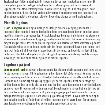
Trælegehuset falder naturligt ind i haven, da det er lavet i naturlige materialer. Et
trælegehus giver forskellige muligheder for at skrue op og ned for farverne på
legehuset i træ. Med et trælegehus i haven sikrer du dig, at I har et legehus, hvor
holdbarheden er i top. Du kan vælge at investere i et trykimprægneret legehus i træ
eller et ubehandlet trælegehus, alt efter hvad dine planer er med trælegehuset.
Plastik legehus
Plastik legehuse
kan også bidrage til utallige timers sjov og leg udendørs. Et
legehus i plast kan fås i mange forskellige flotte og spændende farver, som kan være
med til at inspirere børnenes leg. Plastik legehuse kommer i alle former og størrelser
- I kan blandt andet finde en hyggelig skovhytte, en flot villa, børnenes drømmehus og
meget, meget mere. Priser på plastik legehuse kan variere alt efter størrelse og behov.
Et plastik legehus er et godt alternativ, når det første legehus til haven skal købes, og I
lige skal finde ud af, hvad der vil være bedst til børnene, og hvad de har lyst til. Lad
fantasien få frit løb i et legehus af plastik og lad børnene udfolde sig med de mange
sjove lege, der kan finde sted i og med et plastik legehus.
Legehuse på jord
Legehuse på jord
er et godt udgangspunkt, for eksempel når børnene skal have deres
første legehus i haven. Når legehuset er på jorden er det både nemt at komme ind i og
ud af, samtidig med der er en vis sikkerhed forbundet med at det står solidt på jorden.
Børnene kan trække sig tilbage og hygge sig i deres legehus, hvor der er trygt og
dejligt. Legene kan udfolde sig, og den ene leg kan tage den anden og udvikle helt nye
og sjove lege. Et legehus på jorden kan også komplimentere haven flot, da det ikke vil
de så voldsomt ud, som legehuse på pæle nogle gange godt kan komme til. Der er
mange forskellige legehuse, som kan stå på jorden og pynte i haven. Det er helt op til
den enkelte familie at finde frem til hvilket legehus, der vil være bedst for børnene,
give forældrene mest tryghed og selvfølgelig pynte bedst i haven.