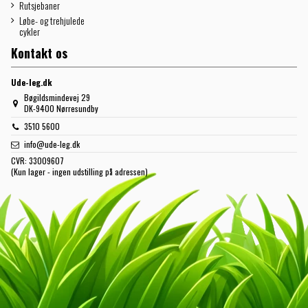
Rutsjebaner
Løbe- og trehjulede
cykler
Kontakt os
Ude-leg.dk
Bøgildsmindevej 29
DK-9400 Nørresundby
3510 5600
info@ude-leg.dk
CVR:
33009607
(Kun lager - ingen udstilling på adressen)