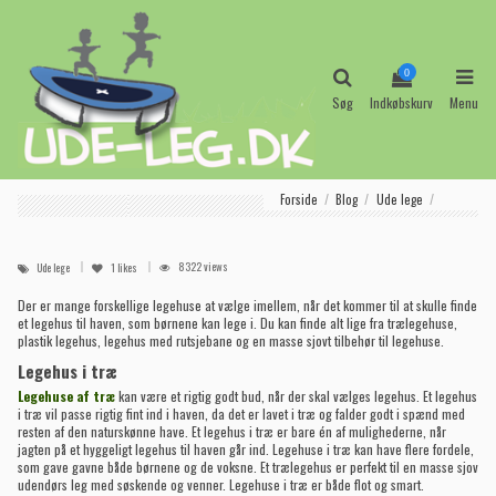
0
Søg
Indkøbskurv
Menu
Forside
Blog
Ude lege
8322 views
Ude lege
1
likes
Der er mange forskellige legehuse at vælge imellem, når det kommer til at skulle finde
et legehus til haven, som børnene kan lege i. Du kan finde alt lige fra trælegehuse,
plastik legehus, legehus med rutsjebane og en masse sjovt tilbehør til legehuse.
Legehus i træ
Legehuse af træ
kan være et rigtig godt bud, når der skal vælges legehus. Et legehus
i træ vil passe rigtig fint ind i haven, da det er lavet i træ og falder godt i spænd med
resten af den naturskønne have. Et legehus i træ er bare én af mulighederne, når
jagten på et hyggeligt legehus til haven går ind. Legehuse i træ kan have flere fordele,
som gave gavne både børnene og de voksne. Et trælegehus er perfekt til en masse sjov
udendørs leg med søskende og venner. Legehuse i træ er både flot og smart.