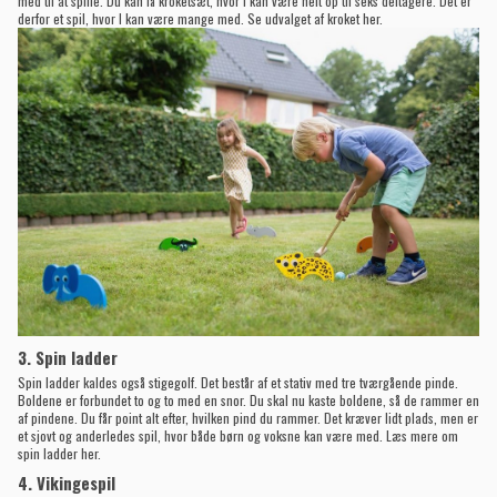
med til at spille. Du kan få kroketsæt, hvor I kan være helt op til seks deltagere. Det er
derfor et spil, hvor I kan være mange med. Se udvalget af kroket
her.
3. Spin ladder
Spin ladder kaldes også stigegolf. Det består af et stativ med tre tværgående pinde.
Boldene er forbundet to og to med en snor. Du skal nu kaste boldene, så de rammer en
af pindene. Du får point alt efter, hvilken pind du rammer. Det kræver lidt plads, men er
et sjovt og anderledes spil, hvor både børn og voksne kan være med.
Læs mere om
spin ladder her
.
4. Vikingespil