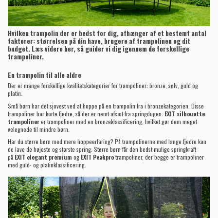
Hvilken trampolin der er bedst for dig, afhænger af et bestemt antal
faktorer: størrelsen på din have, brugere af trampolinen og dit
budget. Læs videre her, så guider vi dig igennem de forskellige
trampoliner.
En trampolin til alle aldre
Der er mange forskellige kvalitetskategorier for trampoliner: bronze, sølv, guld og
platin.
Små børn har det sjovest ved at hoppe på en trampolin fra i bronzekategorien. Disse
trampoliner har korte fjedre, så der er nemt afsæt fra springdugen.
EXIT silhouette
trampoliner
er trampoliner med en bronzeklassificering, hvilket gør dem meget
velegnede til mindre børn.
Har du større børn med mere hoppeerfaring? På trampolinerne med lange fjedre kan
de lave de højeste og største spring. Større børn får den bedst mulige springkraft
på
EXIT elegant premium
og
EXIT Peakpro
trampoliner, der begge er trampoliner
med guld- og platinklassificering.