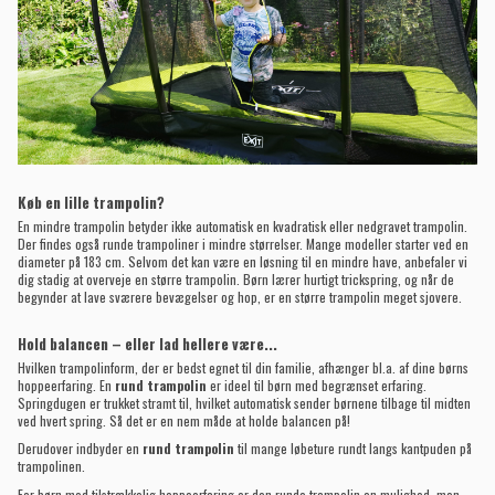
Køb en lille trampolin?
En mindre trampolin betyder ikke automatisk en kvadratisk eller nedgravet trampolin.
Der findes også runde trampoliner i mindre størrelser. Mange modeller starter ved en
diameter på 183 cm. Selvom det kan være en løsning til en mindre have, anbefaler vi
dig stadig at overveje en større trampolin. Børn lærer hurtigt trickspring, og når de
begynder at lave sværere bevægelser og hop, er en større trampolin meget sjovere.
Hold balancen – eller lad hellere være...
Hvilken trampolinform, der er bedst egnet til din familie, afhænger bl.a. af dine børns
hoppeerfaring. En
rund trampolin
er ideel til børn med begrænset erfaring.
Springdugen er trukket stramt til, hvilket automatisk sender børnene tilbage til midten
ved hvert spring. Så det er en nem måde at holde balancen på!
Derudover indbyder en
rund trampolin
til mange løbeture rundt langs kantpuden på
trampolinen.
For børn med tilstrækkelig hoppeerfaring er den runde trampolin en mulighed, men