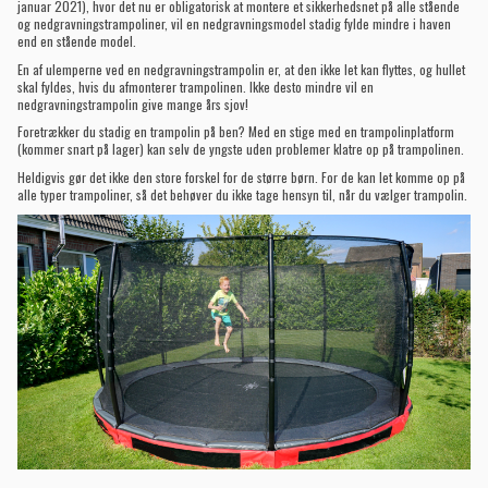
januar 2021), hvor det nu er obligatorisk at montere et sikkerhedsnet på alle stående
og nedgravningstrampoliner, vil en nedgravningsmodel stadig fylde mindre i haven
end en stående model.
En af ulemperne ved en nedgravningstrampolin er, at den ikke let kan flyttes, og hullet
skal fyldes, hvis du afmonterer trampolinen. Ikke desto mindre vil en
nedgravningstrampolin give mange års sjov!
Foretrækker du stadig en trampolin på ben? Med en stige med en trampolinplatform
(kommer snart på lager) kan selv de yngste uden problemer klatre op på trampolinen.
Heldigvis gør det ikke den store forskel for de større børn. For de kan let komme op på
alle typer trampoliner, så det behøver du ikke tage hensyn til, når du vælger trampolin.