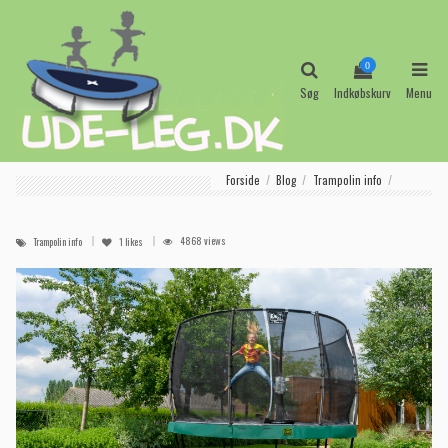
0
Søg
Indkøbskurv
Menu
Forside
Blog
Trampolin info
4868 views
Trampolin info
1
likes