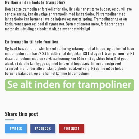
Hvilken er den bedste trampolin?
Den bedste trampolin er forskellig for alle. Hvis du har et større budget, og du vil lave
seriøse spring, kan du vælge en trampolin med lange fjedre. På trampoliner med
lange fjedre kan børnene lave de højeste og største spring. Trampolinspring er en
konkurrencesport og ideel til gymnaster. Børn motionerer mere, forbedrer deres
motoriske udvikling og bedst af alt, de nyder det virkeligt!
En trampolin til hele familien
Og hvad hvis der er en stor forskel i alder og erfaring med at hoppe, og du kun vil have
én trampolin i din have? Så foreslår vi, at du tjekker
EXIT elegant trampolinerne
.
På
disse trampoliner med en sølvklassificering kan både små og større børn få et godt
afsæt, så de alle kan hygge sig med timevis af hoppesjov. En
rund nedgravet
trampolin
er under alle omstændigheder et sikkert valg. På denne måde holder
børnene balancen, og alle kan let komme til trampolinen.
Share this post
TWITTER
FACEBOOK
PINTEREST