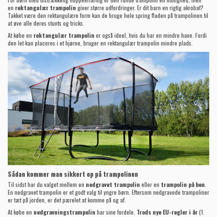
en
rektangulær trampolin
giver større udfordringer. Er dit barn en rigtig akrobat?
Takket være den rektangulære form kan de bruge hele spring fladen på trampolinen til
at øve alle deres stunts og tricks.
At købe en
rektangulær trampolin
er også ideel, hvis du har en mindre have. Fordi
den let kan placeres i et hjørne, bruger en rektangulær trampolin mindre plads.
Sådan kommer man sikkert op på trampolinen
Til sidst har du valget mellem en
nedgravet trampolin
eller en
trampolin på ben
.
En nedgravet trampolin er et godt valg til yngre børn. Eftersom nedgravede trampoliner
er tæt på jorden, er det pærelet at komme på og af.
At købe en
nedgravningstrampolin
har sine fordele.
Trods nye EU-regler i år
(1.