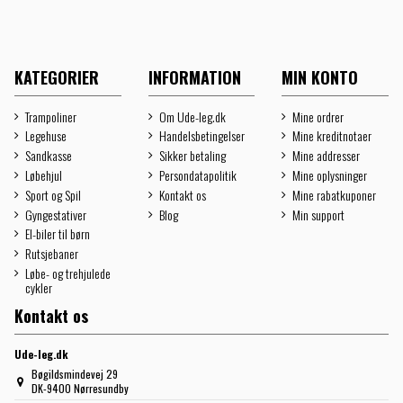
KATEGORIER
INFORMATION
MIN KONTO
Trampoliner
Om Ude-leg.dk
Mine ordrer
Legehuse
Handelsbetingelser
Mine kreditnotaer
Sandkasse
Sikker betaling
Mine addresser
Løbehjul
Persondatapolitik
Mine oplysninger
Sport og Spil
Kontakt os
Mine rabatkuponer
Gyngestativer
Blog
Min support
El-biler til børn
Rutsjebaner
Løbe- og trehjulede
cykler
Kontakt os
Ude-leg.dk
Bøgildsmindevej 29
DK-9400 Nørresundby