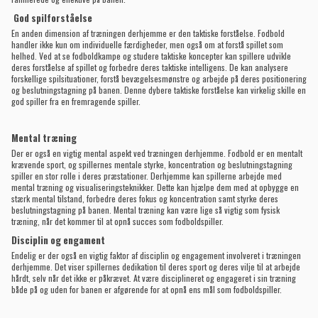
God spilforståelse
En anden dimension af træningen derhjemme er den taktiske forståelse. Fodbold
handler ikke kun om individuelle færdigheder, men også om at forstå spillet som
helhed. Ved at se fodboldkampe og studere taktiske koncepter kan spillere udvikle
deres forståelse af spillet og forbedre deres taktiske intelligens. De kan analysere
forskellige spilsituationer, forstå bevægelsesmønstre og arbejde på deres positionering
og beslutningstagning på banen. Denne dybere taktiske forståelse kan virkelig skille en
god spiller fra en fremragende spiller.
Mental træning
Der er også en vigtig mental aspekt ved træningen derhjemme. Fodbold er en mentalt
krævende sport, og spillernes mentale styrke, koncentration og beslutningstagning
spiller en stor rolle i deres præstationer. Derhjemme kan spillerne arbejde med
mental træning og visualiseringsteknikker. Dette kan hjælpe dem med at opbygge en
stærk mental tilstand, forbedre deres fokus og koncentration samt styrke deres
beslutningstagning på banen. Mental træning kan være lige så vigtig som fysisk
træning, når det kommer til at opnå succes som fodboldspiller.
Disciplin og engament
Endelig er der også en vigtig faktor af disciplin og engagement involveret i træningen
derhjemme. Det viser spillernes dedikation til deres sport og deres vilje til at arbejde
hårdt, selv når det ikke er påkrævet. At være disciplineret og engageret i sin træning
både på og uden for banen er afgørende for at opnå ens mål som fodboldspiller.