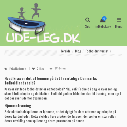
0
Søg
Indkøbskurv
Menu
Forside
Blog
Fodbolduniverset
3416 views
Fodbolduniverset
2
likes
Hvad kræver det at komme på det fremtidige Danmarks
fodboldlandshold?
Kræver det fede fodboldstøvler og fodbolde? Nej, vel? Fodbold i dag kræver ren og
skær hårdt arbejde og dedikation. Fodbold gælder både der sker til træning, men også
det der sker udenfor træningen.
Hjemmetræning
Selv når fodboldspillerne er hjemme, er det vigtigt for dem at træne og arbejde på
deres færdigheder. Dette skyldes flere afgørende årsager, der spiller en stor rolle i
deres udvikling som spillere og deres præstation på banen.