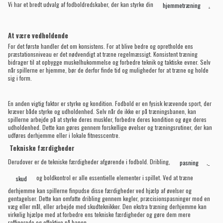
Vi har et bredt udvalg af fodboldredskaber, der kan styrke din
.
hjemmetræning
At være vedholdende
For det første handler det om konsistens. For at blive bedre og opretholde ens
præstationsniveau er det nødvendigt at træne regelmæssigt. Konsistent træning
bidrager til at opbygge muskelhukommelse og forbedre teknik og taktiske evner. Selv
når spillerne er hjemme, bør de derfor finde tid og muligheder for at træne og holde
sig i form.
En anden vigtig faktor er styrke og kondition. Fodbold er en fysisk krævende sport, der
kræver både styrke og udholdenhed. Selv når de ikke er på træningsbanen, kan
spillerne arbejde på at styrke deres muskler, forbedre deres kondition og øge deres
udholdenhed. Dette kan gøres gennem forskellige øvelser og træningsrutiner, der kan
udføres derhjemme eller i lokale fitnesscentre.
Tekniske færdigheder
Derudover er de tekniske færdigheder afgørende i fodbold. Dribling,
,
pasning
og boldkontrol er alle essentielle elementer i spillet. Ved at træne
skud
derhjemme kan spillerne finpudse disse færdigheder ved hjælp af øvelser og
gentagelser. Dette kan omfatte dribling gennem kegler, præcisionspasninger mod en
væg eller mål, eller arbejde med skudteknikker. Den ekstra træning derhjemme kan
virkelig hjælpe med at forbedre ens tekniske færdigheder og gøre dem mere
raffinerede og effektive på banen.