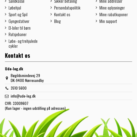
Sandkasse
Sikker betaling
Mine addresser
Løbehjul
Persondatapolitik
Mine oplysninger
Sport og Spil
Kontakt os
Mine rabatkuponer
Gyngestativer
Blog
Min support
El-biler til børn
Rutsjebaner
Løbe- og trehjulede
cykler
Kontakt os
Ude-leg.dk
Bøgildsmindevej 29
DK-9400 Nørresundby
3510 5600
info@ude-leg.dk
CVR:
33009607
(Kun lager - ingen udstilling på adressen)