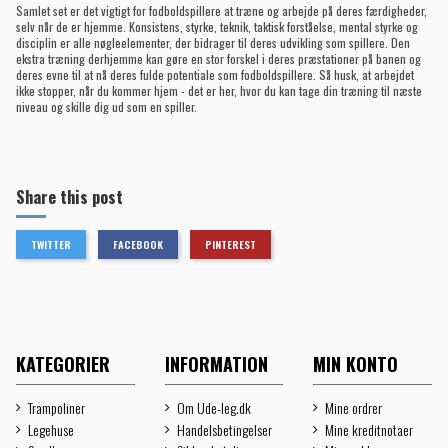
Samlet set er det vigtigt for fodboldspillere at træne og arbejde på deres færdigheder,
selv når de er hjemme. Konsistens, styrke, teknik, taktisk forståelse, mental styrke og
disciplin er alle nøgleelementer, der bidrager til deres udvikling som spillere. Den
ekstra træning derhjemme kan gøre en stor forskel i deres præstationer på banen og
deres evne til at nå deres fulde potentiale som fodboldspillere. Så husk, at arbejdet
ikke stopper, når du kommer hjem - det er her, hvor du kan tage din træning til næste
niveau og skille dig ud som en spiller.
Share this post
TWITTER
FACEBOOK
PINTEREST
KATEGORIER
INFORMATION
MIN KONTO
Trampoliner
Om Ude-leg.dk
Mine ordrer
Legehuse
Handelsbetingelser
Mine kreditnotaer