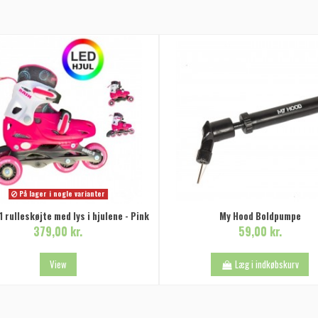
På lager i nogle varianter
 rulleskøjte med lys i hjulene - Pink
My Hood Boldpumpe
379,00 kr.
59,00 kr.
View
Læg i indkøbskurv