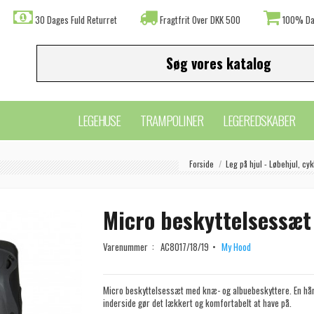
30 Dages Fuld Returret
Fragtfrit Over DKK 500
100% Da
LEGEHUSE
TRAMPOLINER
LEGEREDSKABER
Forside
Leg på hjul - Løbehjul, cykl
Micro beskyttelsessæt
Varenummer :
AC8017/18/19
My Hood
Micro beskyttelsessæt med knæ- og albuebeskyttere. En hår
inderside gør det lækkert og komfortabelt at have på.