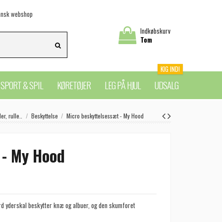
nsk webshop
Indkøbskurv
Tom
KIG IND!
SPORT & SPIL
KØRETØJER
LEG PÅ HJUL
UDSALG
er, rulle..
Beskyttelse
Micro beskyttelsessæt - My Hood
 - My Hood
d yderskal beskytter knæ og albuer, og den skumforet