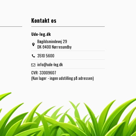
Kontakt os
Ude-leg.dk
Bøgildsmindevej 29
DK-9400 Nørresundby
3510 5600
info@ude-leg.dk
CVR:
33009607
(Kun lager - ingen udstilling på adressen)