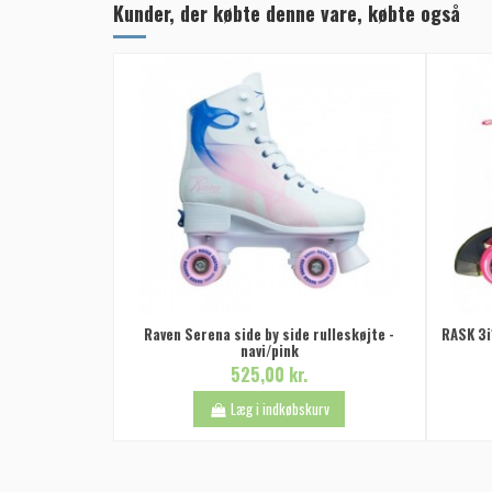
Kunder, der købte denne vare, købte også
Raven Serena side by side rulleskøjte -
RASK 3i1
navi/pink
525,00 kr.
Læg i indkøbskurv