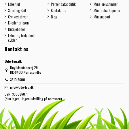
Løbehjul
Persondatapolitik
Mine oplysninger
Sport og Spil
Kontakt os
Mine rabatkuponer
Gyngestativer
Blog
Min support
El-biler til børn
Rutsjebaner
Løbe- og trehjulede
cykler
Kontakt os
Ude-leg.dk
Bøgildsmindevej 29
DK-9400 Nørresundby
3510 5600
info@ude-leg.dk
CVR:
33009607
(Kun lager - ingen udstilling på adressen)