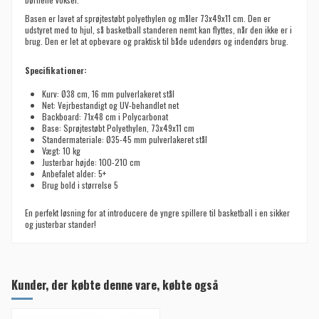
Basen er lavet af sprøjtestøbt polyethylen og måler 73x49x11 cm. Den er
udstyret med to hjul, så basketball standeren nemt kan flyttes, når den ikke er i
brug. Den er let at opbevare og praktisk til både udendørs og indendørs brug.
Specifikationer:
Kurv: Ø38 cm, 16 mm pulverlakeret stål
Net: Vejrbestandigt og UV-behandlet net
Backboard: 71x48 cm i Polycarbonat
Base: Sprøjtestøbt Polyethylen, 73x49x11 cm
Standermateriale: Ø35-45 mm pulverlakeret stål
Vægt: 10 kg
Justerbar højde: 100-210 cm
Anbefalet alder: 5+
Brug bold i størrelse 5
En perfekt løsning for at introducere de yngre spillere til basketball i en sikker
og justerbar stander!
Kunder, der købte denne vare, købte også