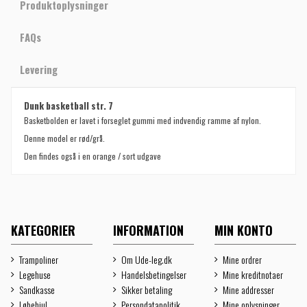
Produktoplysninger
FAQs
Levering
Dunk basketball str. 7
Basketbolden er lavet i forseglet gummi med indvendig ramme af nylon.
Denne model er rød/grå.
Den findes også i en orange / sort udgave
KATEGORIER
INFORMATION
MIN KONTO
Trampoliner
Om Ude-leg.dk
Mine ordrer
Legehuse
Handelsbetingelser
Mine kreditnotaer
Sandkasse
Sikker betaling
Mine addresser
Løbehjul
Persondatapolitik
Mine oplysninger