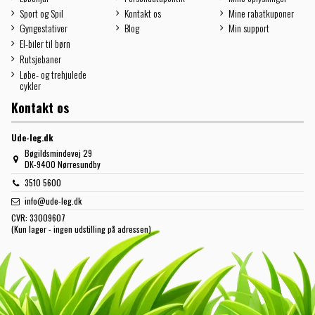
Sport og Spil
Kontakt os
Mine rabatkuponer
Gyngestativer
Blog
Min support
El-biler til børn
Rutsjebaner
Løbe- og trehjulede
cykler
Kontakt os
Ude-leg.dk
Bøgildsmindevej 29
DK-9400 Nørresundby
3510 5600
info@ude-leg.dk
CVR:
33009607
(Kun lager - ingen udstilling på adressen)