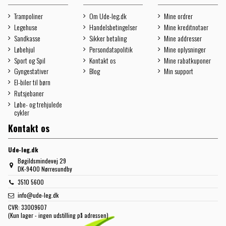
Trampoliner
Om Ude-leg.dk
Mine ordrer
Legehuse
Handelsbetingelser
Mine kreditnotaer
Sandkasse
Sikker betaling
Mine addresser
Løbehjul
Persondatapolitik
Mine oplysninger
Sport og Spil
Kontakt os
Mine rabatkuponer
Gyngestativer
Blog
Min support
El-biler til børn
Rutsjebaner
Løbe- og trehjulede
cykler
Kontakt os
Ude-leg.dk
Bøgildsmindevej 29
DK-9400 Nørresundby
3510 5600
info@ude-leg.dk
CVR:
33009607
(Kun lager - ingen udstilling på adressen)