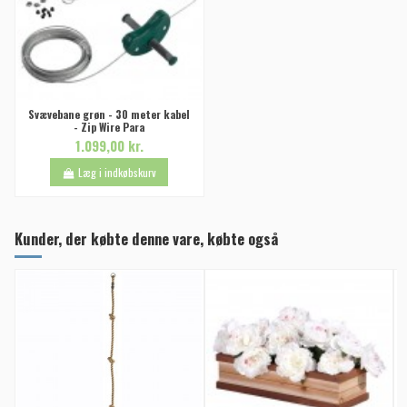
Svævebane grøn - 30 meter kabel
- Zip Wire Para
1.099,00 kr.
Læg i indkøbskurv
Kunder, der købte denne vare, købte også