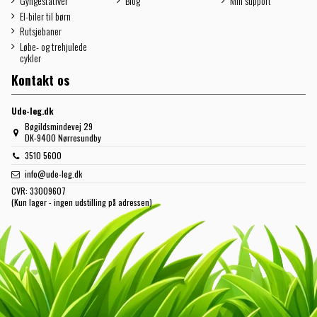
Gyngestativer
Blog
Min support
El-biler til børn
Rutsjebaner
Løbe- og trehjulede
cykler
Kontakt os
Ude-leg.dk
Bøgildsmindevej 29
DK-9400 Nørresundby
3510 5600
info@ude-leg.dk
CVR:
33009607
(Kun lager - ingen udstilling på adressen)