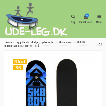
0
Søg
Indkøbskurv
Menu
Forside
Leg på hjul - Løbehjul, cykler, rulle..
Skateboards
SK8BOY
SKATEBOARD NILS EXTREME - BLÅ
På tilbud!
-20%