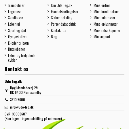
Trampoliner
Om Ude-leg.dk
Mine ordrer
Legehuse
Handelsbetingelser
Mine kreditnotaer
Sandkasse
Sikker betaling
Mine addresser
Løbehjul
Persondatapolitik
Mine oplysninger
Sport og Spil
Kontakt os
Mine rabatkuponer
Gyngestativer
Blog
Min support
El-biler til børn
Rutsjebaner
Løbe- og trehjulede
cykler
Kontakt os
Ude-leg.dk
Bøgildsmindevej 29
DK-9400 Nørresundby
3510 5600
info@ude-leg.dk
CVR:
33009607
(Kun lager - ingen udstilling på adressen)