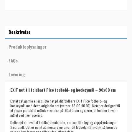
Beskrivelse
Produktoplysninger
FAQs
Levering
EXIT net til foldbart Pico fodbold- og hockeymål – 90x60 cm
Erstat det gamle eller slidte net på dit foldbare EXIT Pico fodbold- og
hockeymål med dette originale net (varenr. 66.00.90.10). Netet er designet til
at passe perfekt til målets størrelse på 90x60 cm og sikrer, at bolden bliver i
målet ved hver scoring.
Dette net er lavet af holdbart materiale, der kan tåle leg og vejrpåvirkninger
året rundt. Det er nemt at montere og giver dit fodboldmål nyt liv, så børn og
voksne kan fortsætte spillet uden afbrydelser.