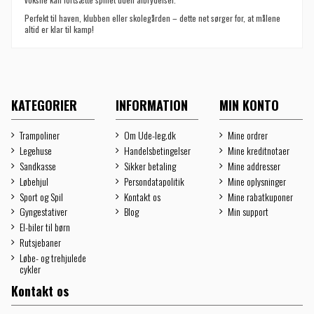
Perfekt til haven, klubben eller skolegården – dette net sørger for, at målene
altid er klar til kamp!
KATEGORIER
INFORMATION
MIN KONTO
Trampoliner
Om Ude-leg.dk
Mine ordrer
Legehuse
Handelsbetingelser
Mine kreditnotaer
Sandkasse
Sikker betaling
Mine addresser
Løbehjul
Persondatapolitik
Mine oplysninger
Sport og Spil
Kontakt os
Mine rabatkuponer
Gyngestativer
Blog
Min support
El-biler til børn
Rutsjebaner
Løbe- og trehjulede
cykler
Kontakt os