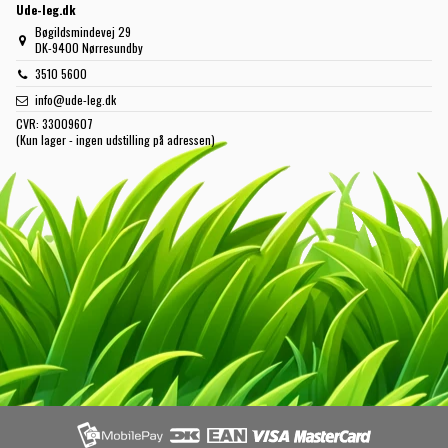
Ude-leg.dk
Bøgildsmindevej 29
DK-9400 Nørresundby
3510 5600
info@ude-leg.dk
CVR:
33009607
(Kun lager - ingen udstilling på adressen)