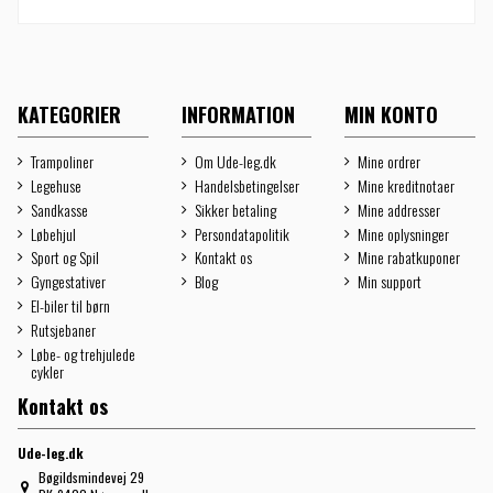
KATEGORIER
INFORMATION
MIN KONTO
Trampoliner
Om Ude-leg.dk
Mine ordrer
Legehuse
Handelsbetingelser
Mine kreditnotaer
Sandkasse
Sikker betaling
Mine addresser
Løbehjul
Persondatapolitik
Mine oplysninger
Sport og Spil
Kontakt os
Mine rabatkuponer
Gyngestativer
Blog
Min support
El-biler til børn
Rutsjebaner
Løbe- og trehjulede
cykler
Kontakt os
Ude-leg.dk
Bøgildsmindevej 29