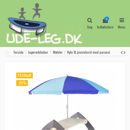
0
Søg
Indkøbskurv
Menu
Forside
Legeredskaber
Møbler
Kylo XL picnicbord med parasol
På tilbud!
-25%