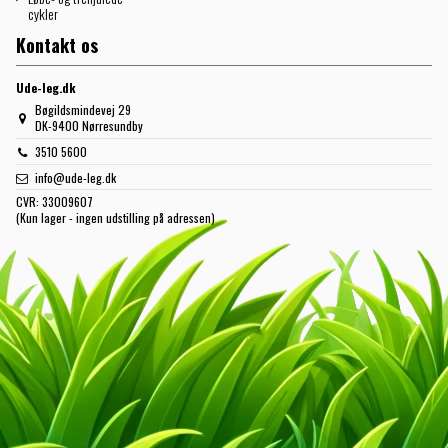
cykler
Kontakt os
Ude-leg.dk
Bøgildsmindevej 29
DK-9400 Nørresundby
3510 5600
info@ude-leg.dk
CVR:
33009607
(Kun lager - ingen udstilling på adressen)