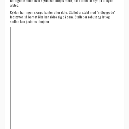
færdighedsmode hvor styret kan drejes mere, når barnet får styr på at cykle
afsted.
Cyklen har ingen skarpe kanter eller dele. Stellet er støbt med "indbyggede"
fodstøtter, så barnet ikke kan ridse sig på dem. Stellet er robust og let og
sadlen kan justeres i højden.