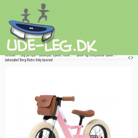
Forside
Leg på hjul - Løbehjul, cykler, rulle..
Løbe- og trehjulede cykler
Løbecykel Berg Retro biky lyserød