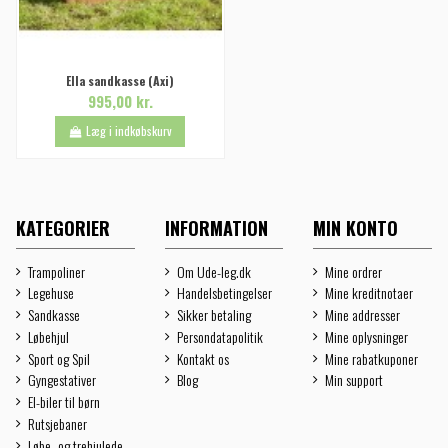
Ella sandkasse (Axi)
995,00 kr.
Læg i indkøbskurv
KATEGORIER
INFORMATION
MIN KONTO
Trampoliner
Om Ude-leg.dk
Mine ordrer
Legehuse
Handelsbetingelser
Mine kreditnotaer
Sandkasse
Sikker betaling
Mine addresser
Løbehjul
Persondatapolitik
Mine oplysninger
Sport og Spil
Kontakt os
Mine rabatkuponer
Gyngestativer
Blog
Min support
El-biler til børn
Rutsjebaner
Løbe- og trehjulede