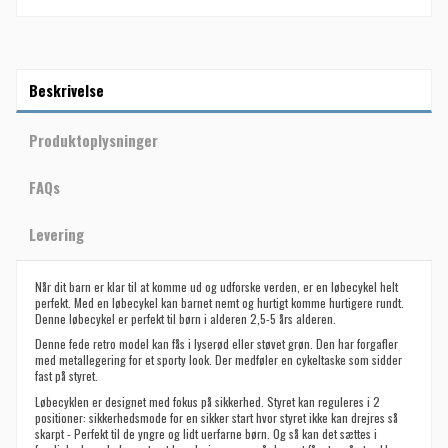
Beskrivelse
Produktoplysninger
FAQs
Levering
Når dit barn er klar til at komme ud og udforske verden, er en løbecykel helt
perfekt. Med en løbecykel kan barnet nemt og hurtigt komme hurtigere rundt.
Denne løbecykel er perfekt til børn i alderen 2,5-5 års alderen.
Denne fede retro model kan fås i lyserød eller støvet grøn. Den har forgafler
med metallegering for et sporty look. Der medføler en cykeltaske som sidder
fast på styret.
Løbecyklen er designet med fokus på sikkerhed. Styret kan reguleres i 2
positioner: sikkerhedsmode for en sikker start hvor styret ikke kan drejres så
skarpt - Perfekt til de yngre og lidt uerfarne børn. Og så kan det sættes i