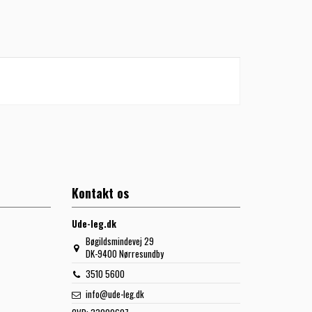
Kontakt os
Ude-leg.dk
Bøgildsmindevej 29
DK-9400 Nørresundby
3510 5600
info@ude-leg.dk