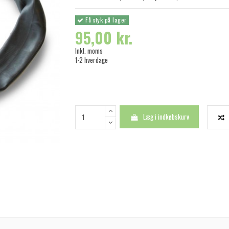
Få styk på lager
95,00 kr.
Inkl. moms
1-2 hverdage
Læg i indkøbskurv