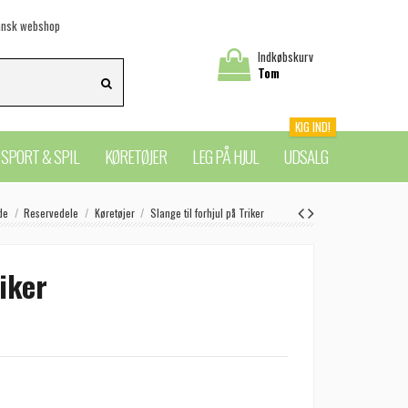
nsk webshop
Indkøbskurv
Tom
KIG IND!
SPORT & SPIL
KØRETØJER
LEG PÅ HJUL
UDSALG
de
Reservedele
Køretøjer
Slange til forhjul på Triker
riker