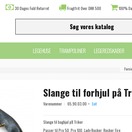
30 Dages Fuld Returret
Fragtfrit Over DKK 500
100% Da
LEGEHUSE
TRAMPOLINER
LEGEREDSKABER
Forsi
Slange til forhjul på T
Varenummer :
65.90.03.00
Exit
Slange til baghjul på Triker
Passer til Pro 50, Pro 100, Lady Rocker, Rocker Fire