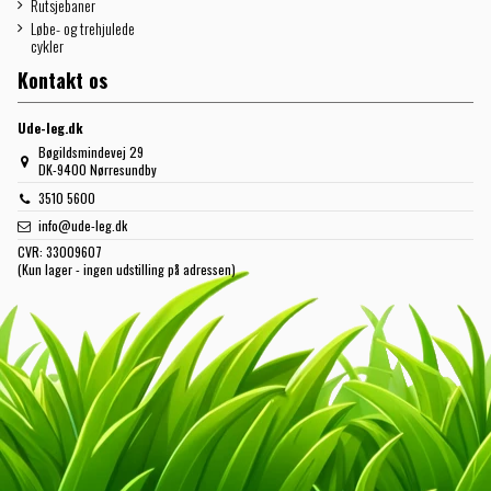
Rutsjebaner
Løbe- og trehjulede
cykler
Kontakt os
Ude-leg.dk
Bøgildsmindevej 29
DK-9400 Nørresundby
3510 5600
info@ude-leg.dk
CVR:
33009607
(Kun lager - ingen udstilling på adressen)