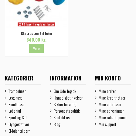
På lager i nogle varianter
Klatresten til børn
340,00 kr.
View
KATEGORIER
INFORMATION
MIN KONTO
Trampoliner
Om Ude-leg.dk
Mine ordrer
Legehuse
Handelsbetingelser
Mine kreditnotaer
Sandkasse
Sikker betaling
Mine addresser
Løbehjul
Persondatapolitik
Mine oplysninger
Sport og Spil
Kontakt os
Mine rabatkuponer
Gyngestativer
Blog
Min support
El-biler til børn