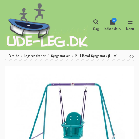
0
Søg
Indkøbskurv
Menu
Forside
Legeredskaber
Gyngestativer
2 i 1 Metal Gyngestativ (Plum)