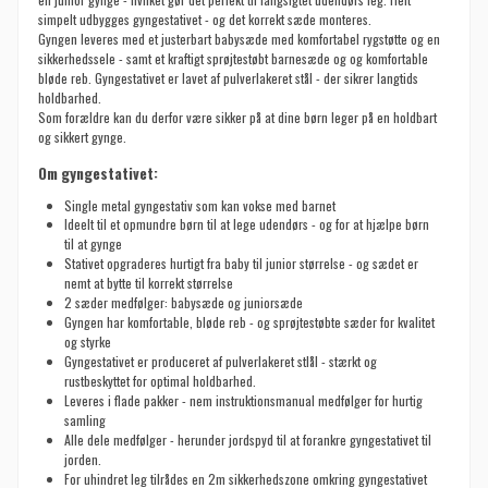
simpelt udbygges gyngestativet - og det korrekt sæde monteres.
Gyngen leveres med et justerbart babysæde med komfortabel rygstøtte og en
sikkerhedssele - samt et kraftigt sprøjtestøbt barnesæde og og komfortable
bløde reb. Gyngestativet er lavet af pulverlakeret stål - der sikrer langtids
holdbarhed.
Som forældre kan du derfor være sikker på at dine børn leger på en holdbart
og sikkert gynge.
Om gyngestativet:
Single metal gyngestativ som kan vokse med barnet
Ideelt til et opmundre børn til at lege udendørs - og for at hjælpe børn
til at gynge
Stativet opgraderes hurtigt fra baby til junior størrelse - og sædet er
nemt at bytte til korrekt størrelse
2 sæder medfølger:
babysæde og juniorsæde
Gyngen har komfortable, bløde reb - og sprøjtestøbte sæder for kvalitet
og styrke
Gyngestativet er produceret af pulverlakeret stlål - stærkt og
rustbeskyttet for optimal holdbarhed.
Leveres i flade pakker - nem instruktionsmanual medfølger for hurtig
samling
Alle dele medfølger - herunder jordspyd til at forankre gyngestativet til
jorden.
For uhindret leg tilrådes en 2m sikkerhedszone omkring gyngestativet