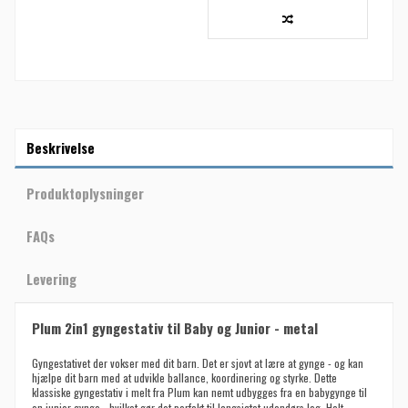
Beskrivelse
Produktoplysninger
FAQs
Levering
Plum 2in1 gyngestativ til Baby og Junior - metal
Gyngestativet der vokser med dit barn. Det er sjovt at lære at gynge - og kan
hjælpe dit barn med at udvikle ballance, koordinering og styrke. Dette
klassiske gyngestativ i melt fra Plum kan nemt udbygges fra en babygynge til
en junior gynge - hvilket gør det perfekt til langsigtet udendørs leg.
Helt