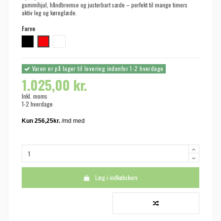
gummihjul, håndbremse og justerbart sæde – perfekt til mange timers
aktiv leg og køreglæde.
Farve
Sort
Rød
Hvid
Varen er på lager til levering indenfor 1-2 hverdage
1.025,00 kr.
Inkl. moms
1-2 hverdage
Læg i indkøbskurv