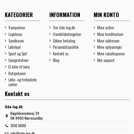
KATEGORIER
INFORMATION
MIN KONTO
Trampoliner
Om Ude-leg.dk
Mine ordrer
Legehuse
Handelsbetingelser
Mine kreditnotaer
Sandkasse
Sikker betaling
Mine addresser
Løbehjul
Persondatapolitik
Mine oplysninger
Sport og Spil
Kontakt os
Mine rabatkuponer
Gyngestativer
Blog
Min support
El-biler til børn
Rutsjebaner
Løbe- og trehjulede
cykler
Kontakt os
Ude-leg.dk
Bøgildsmindevej 29
DK-9400 Nørresundby
3510 5600
info@ude-leg.dk