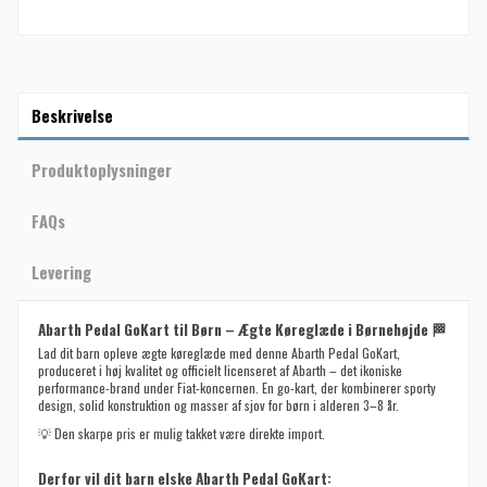
Beskrivelse
Produktoplysninger
FAQs
Levering
Abarth Pedal GoKart til Børn – Ægte Køreglæde i Børnehøjde 🏁
Lad dit barn opleve ægte køreglæde med denne Abarth Pedal GoKart,
produceret i høj kvalitet og officielt licenseret af Abarth – det ikoniske
performance-brand under Fiat-koncernen. En go-kart, der kombinerer sporty
design, solid konstruktion og masser af sjov for børn i alderen 3–8 år.
💡
Den skarpe pris er mulig takket være direkte import.
Derfor vil dit barn elske Abarth Pedal GoKart: