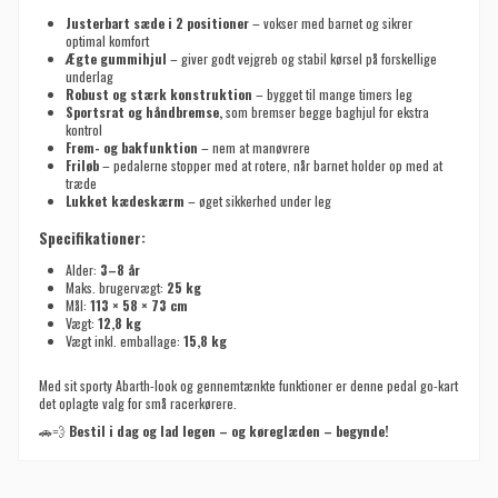
Justerbart sæde i 2 positioner
– vokser med barnet og sikrer
optimal komfort
Ægte gummihjul
– giver godt vejgreb og stabil kørsel på forskellige
underlag
Robust og stærk konstruktion
– bygget til mange timers leg
Sportsrat og håndbremse,
som bremser begge baghjul for ekstra
kontrol
Frem- og bakfunktion
– nem at manøvrere
Friløb
– pedalerne stopper med at rotere, når barnet holder op med at
træde
Lukket kædeskærm
– øget sikkerhed under leg
Specifikationer:
Alder:
3–8 år
Maks. brugervægt:
25 kg
Mål:
113 × 58 × 73 cm
Vægt:
12,8 kg
Vægt inkl. emballage:
15,8 kg
Med sit sporty Abarth-look og gennemtænkte funktioner er denne pedal go-kart
det oplagte valg for små racerkørere.
🚗💨
Bestil i dag og lad legen – og køreglæden – begynde!