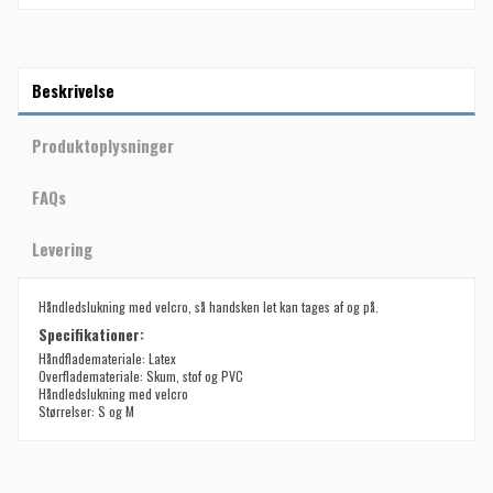
Beskrivelse
Produktoplysninger
FAQs
Levering
Håndledslukning med velcro, så handsken let kan tages af og på.
Specifikationer:
Håndflademateriale: Latex
Overflademateriale: Skum, stof og PVC
Håndledslukning med velcro
Størrelser: S og M