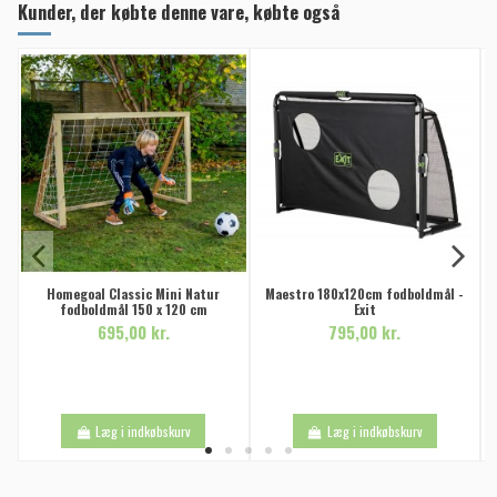
Kunder, der købte denne vare, købte også
Homegoal Classic Mini Natur
Maestro 180x120cm fodboldmål -
fodboldmål 150 x 120 cm
Exit
695,00 kr.
795,00 kr.
Læg i indkøbskurv
Læg i indkøbskurv