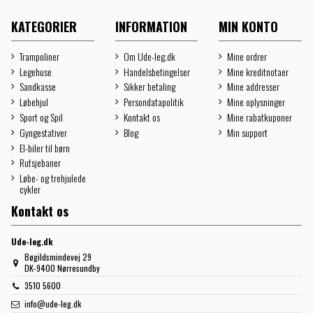
KATEGORIER
INFORMATION
MIN KONTO
Trampoliner
Om Ude-leg.dk
Mine ordrer
Legehuse
Handelsbetingelser
Mine kreditnotaer
Sandkasse
Sikker betaling
Mine addresser
Løbehjul
Persondatapolitik
Mine oplysninger
Sport og Spil
Kontakt os
Mine rabatkuponer
Gyngestativer
Blog
Min support
El-biler til børn
Rutsjebaner
Løbe- og trehjulede
cykler
Kontakt os
Ude-leg.dk
Bøgildsmindevej 29
DK-9400 Nørresundby
3510 5600
info@ude-leg.dk