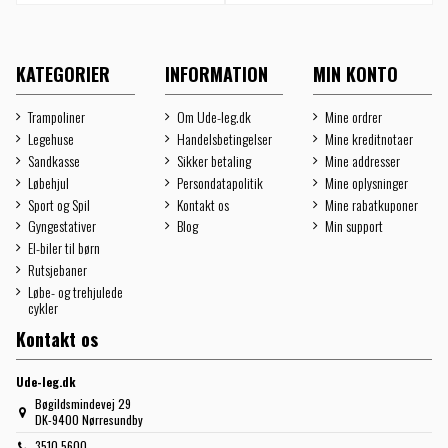
KATEGORIER
INFORMATION
MIN KONTO
Trampoliner
Om Ude-leg.dk
Mine ordrer
Legehuse
Handelsbetingelser
Mine kreditnotaer
Sandkasse
Sikker betaling
Mine addresser
Løbehjul
Persondatapolitik
Mine oplysninger
Sport og Spil
Kontakt os
Mine rabatkuponer
Gyngestativer
Blog
Min support
El-biler til børn
Rutsjebaner
Løbe- og trehjulede
cykler
Kontakt os
Ude-leg.dk
Bøgildsmindevej 29
DK-9400 Nørresundby
3510 5600