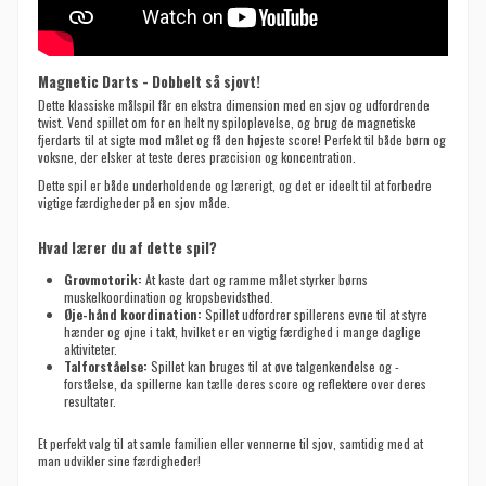
Magnetic Darts - Dobbelt så sjovt!
Dette klassiske målspil får en ekstra dimension med en sjov og udfordrende
twist. Vend spillet om for en helt ny spiloplevelse, og brug de magnetiske
fjerdarts til at sigte mod målet og få den højeste score! Perfekt til både børn og
voksne, der elsker at teste deres præcision og koncentration.
Dette spil er både underholdende og lærerigt, og det er ideelt til at forbedre
vigtige færdigheder på en sjov måde.
Hvad lærer du af dette spil?
Grovmotorik:
At kaste dart og ramme målet styrker børns
muskelkoordination og kropsbevidsthed.
Øje-hånd koordination:
Spillet udfordrer spillerens evne til at styre
hænder og øjne i takt, hvilket er en vigtig færdighed i mange daglige
aktiviteter.
Talforståelse:
Spillet kan bruges til at øve talgenkendelse og -
forståelse, da spillerne kan tælle deres score og reflektere over deres
resultater.
Et perfekt valg til at samle familien eller vennerne til sjov, samtidig med at
man udvikler sine færdigheder!