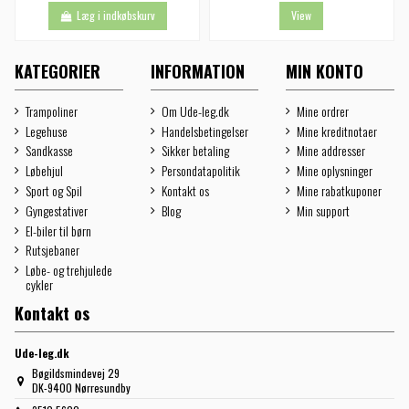
Læg i indkøbskurv
View
KATEGORIER
INFORMATION
MIN KONTO
Trampoliner
Om Ude-leg.dk
Mine ordrer
Legehuse
Handelsbetingelser
Mine kreditnotaer
Sandkasse
Sikker betaling
Mine addresser
Løbehjul
Persondatapolitik
Mine oplysninger
Sport og Spil
Kontakt os
Mine rabatkuponer
Gyngestativer
Blog
Min support
El-biler til børn
Rutsjebaner
Løbe- og trehjulede
cykler
Kontakt os
Ude-leg.dk
Bøgildsmindevej 29
DK-9400 Nørresundby