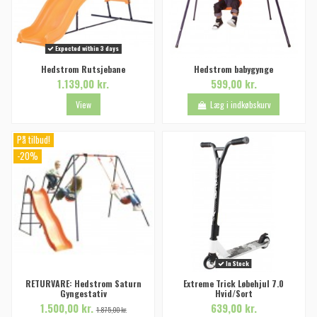
Expected within 3 days
Hedstrom Rutsjebane
Hedstrom babygynge
1.139,00 kr.
599,00 kr.
View
Læg i indkøbskurv
På tilbud!
-20%
In Stock
RETURVARE: Hedstrom Saturn
Extreme Trick Løbehjul 7.0
Gyngestativ
Hvid/Sort
1.500,00 kr.
639,00 kr.
1.875,00 kr.